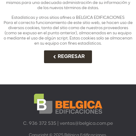
mismas para una adecuada administración de su información y
de los nuevos términos de éstas.
Estadísticas y otros sitios afines a BELGICA EDIFICACIONES
Para el correcto funcionamiento de este sitio web, se hacen uso de
diversos cookies, tanto del sitio como de nuestros proveedores
(como se expuso en el punto anterior), almacenados en su equipo
o mediante el uso de algún script. Estas cookies solo se almacenan
en su equipo con fines estadísticos.
REGRESAR
C. 936 372 535
|
ventas@belgica.com.pe
.
Copyright © 2025 Bélgica Edificaciones